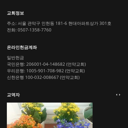
교회정보
주소: 서울 관악구 인헌동 181-6 현대아파트상가 301호
전화: 0507-1358-7760
온라인헌금계좌
일반헌금
국민은행: 206001-04-148682 (언약교회)
우리은행: 1005-901-708-982 (언약교회)
신한은행 100-032-008667 (언약교회)
교역자