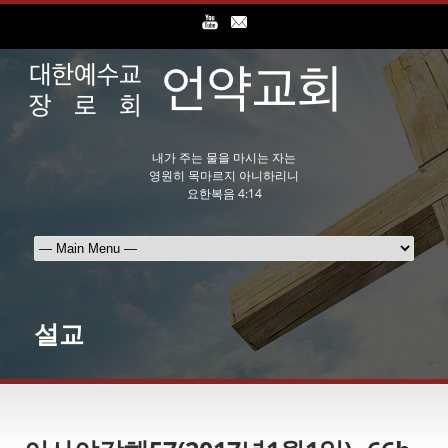
내가 주는 물을 마시는 자는
영원히 목마르지 아니하리니
요한복음 4:14
설교