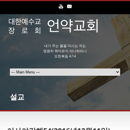
내가 주는 물을 마시는 자는
영원히 목마르지 아니하리니
요한복음 4:14
설교