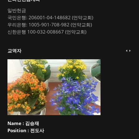
일반헌금
국민은행: 206001-04-148682 (언약교회)
우리은행: 1005-901-708-982 (언약교회)
신한은행 100-032-008667 (언약교회)
교역자
Name :
김승재
Position :
전도사