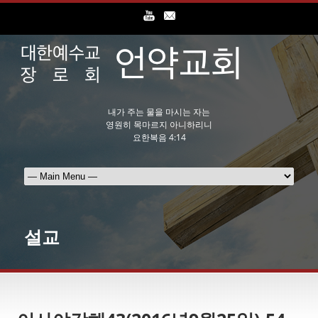
내가 주는 물을 마시는 자는
영원히 목마르지 아니하리니
요한복음 4:14
설교