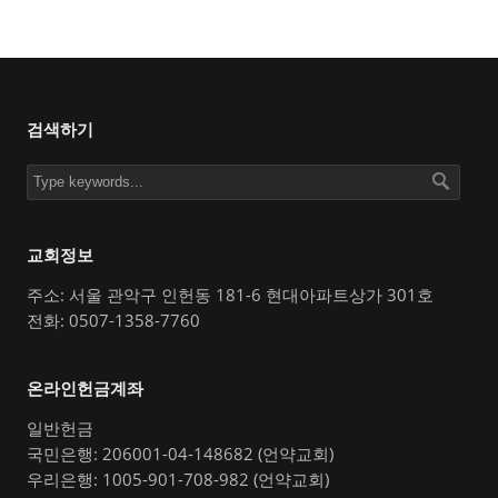
검색하기
교회정보
주소: 서울 관악구 인헌동 181-6 현대아파트상가 301호
전화: 0507-1358-7760
온라인헌금계좌
일반헌금
국민은행: 206001-04-148682 (언약교회)
우리은행: 1005-901-708-982 (언약교회)