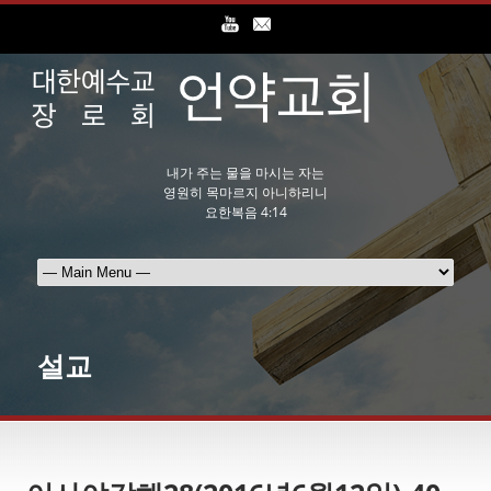
내가 주는 물을 마시는 자는
영원히 목마르지 아니하리니
요한복음 4:14
설교