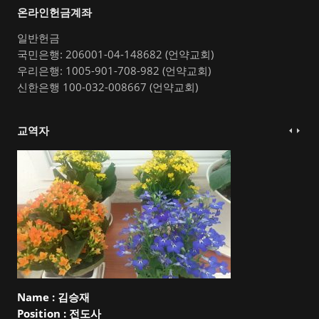
온라인헌금계좌
일반헌금
국민은행: 206001-04-148682 (언약교회)
우리은행: 1005-901-708-982 (언약교회)
신한은행 100-032-008667 (언약교회)
교역자
Name :
김승재
Position :
전도사