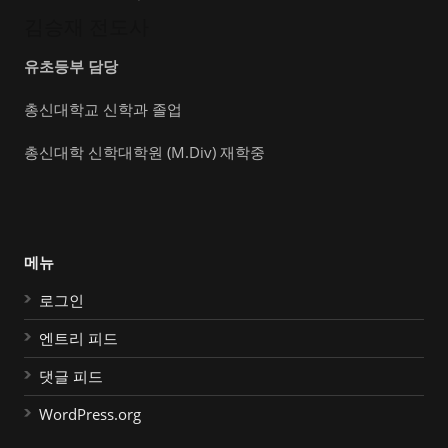
김승재 전도사
유초등부 담당
총신대학교 신학과 졸업
총신대학 신학대학원 (M.Div) 재학중
메뉴
로그인
엔트리 피드
댓글 피드
WordPress.org