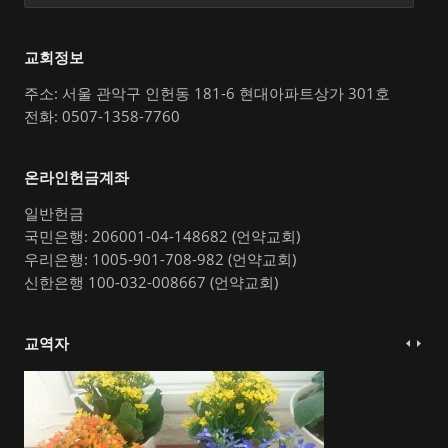
교회정보
주소: 서울 관악구 인헌동 181-6 현대아파트상가 301호
전화: 0507-1358-7760
온라인헌금계좌
일반헌금
국민은행: 206001-04-148682 (언약교회)
우리은행: 1005-901-708-982 (언약교회)
신한은행 100-032-008667 (언약교회)
교역자