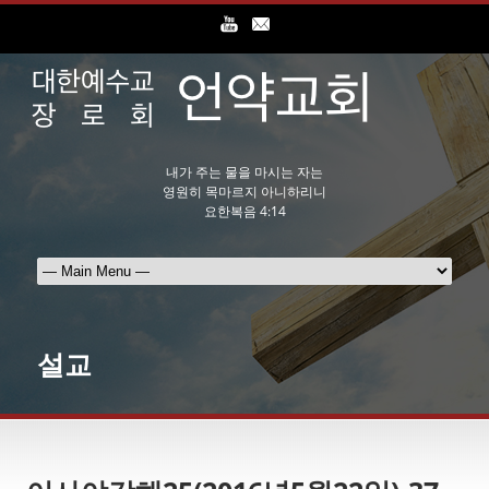
내가 주는 물을 마시는 자는
영원히 목마르지 아니하리니
요한복음 4:14
설교