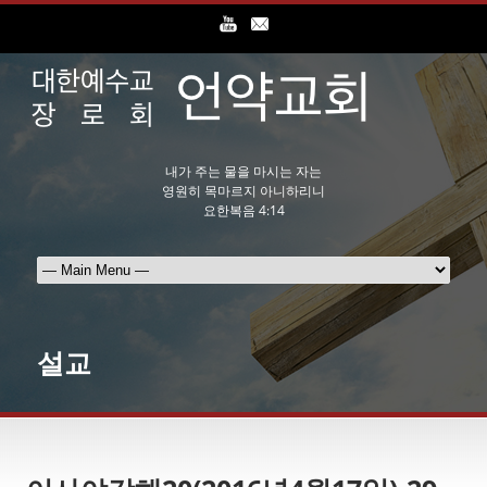
내가 주는 물을 마시는 자는
영원히 목마르지 아니하리니
요한복음 4:14
설교