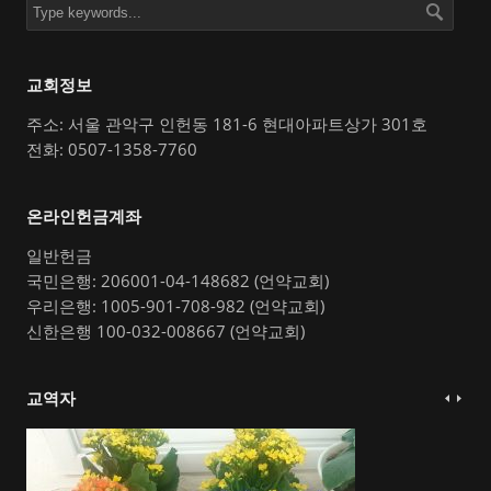
교회정보
주소: 서울 관악구 인헌동 181-6 현대아파트상가 301호
전화: 0507-1358-7760
온라인헌금계좌
일반헌금
국민은행: 206001-04-148682 (언약교회)
우리은행: 1005-901-708-982 (언약교회)
신한은행 100-032-008667 (언약교회)
교역자