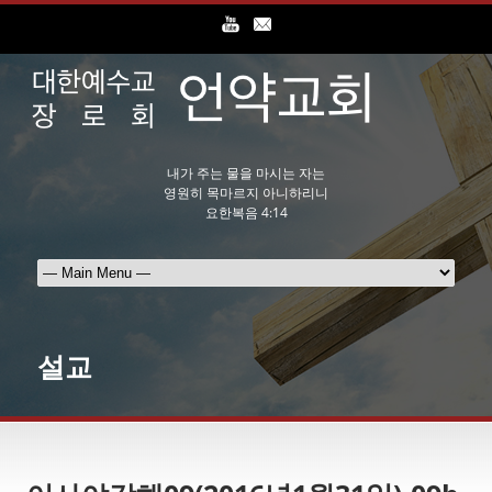
내가 주는 물을 마시는 자는
영원히 목마르지 아니하리니
요한복음 4:14
설교