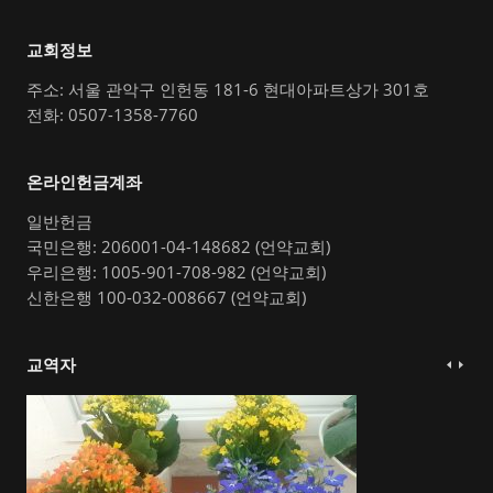
교회정보
주소: 서울 관악구 인헌동 181-6 현대아파트상가 301호
전화: 0507-1358-7760
온라인헌금계좌
일반헌금
국민은행: 206001-04-148682 (언약교회)
우리은행: 1005-901-708-982 (언약교회)
신한은행 100-032-008667 (언약교회)
교역자