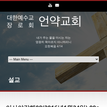
내가 주는 물을 마시는 자는
영원히 목마르지 아니하리니
요한복음 4:14
설교