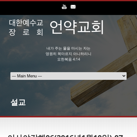
내가 주는 물을 마시는 자는
영원히 목마르지 아니하리니
요한복음 4:14
설교