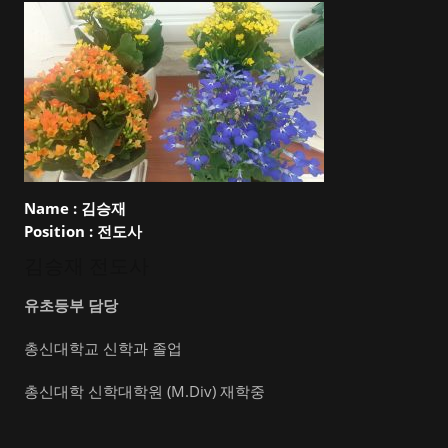
Name :
김승재
Position :
전도사
김승재 전도사
유초등부 담당
총신대학교 신학과 졸업
총신대학 신학대학원 (M.Div) 재학중