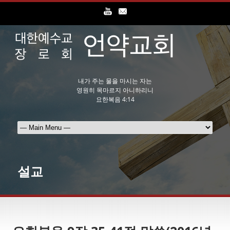
내가 주는 물을 마시는 자는
영원히 목마르지 아니하리니
요한복음 4:14
설교