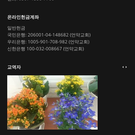
온라인헌금계좌
일반헌금
국민은행: 206001-04-148682 (언약교회)
우리은행: 1005-901-708-982 (언약교회)
신한은행 100-032-008667 (언약교회)
교역자