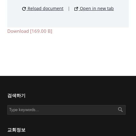
Reload document
|
Open in new tab
Download [169.00 B]
검색하기
교회정보