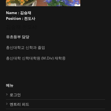
Name :
김승재
Position :
전도사
김승재 전도사
유초등부 담당
총신대학교 신학과 졸업
총신대학 신학대학원 (M.Div) 재학중
메뉴
로그인
엔트리 피드