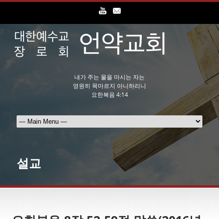
내가 주는 물을 마시는 자는
영원히 목마르지 아니하리니
요한복음 4:14
설교