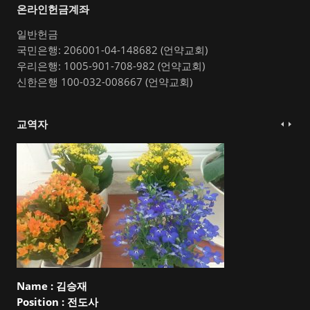
온라인헌금계좌
일반헌금
국민은행: 206001-04-148682 (언약교회)
우리은행: 1005-901-708-982 (언약교회)
신한은행 100-032-008667 (언약교회)
교역자
Name :
김승재
Position :
전도사