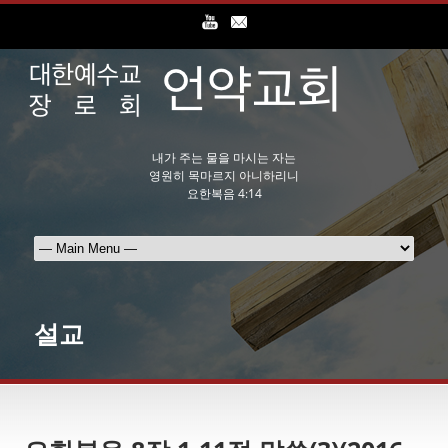
내가 주는 물을 마시는 자는
영원히 목마르지 아니하리니
요한복음 4:14
설교