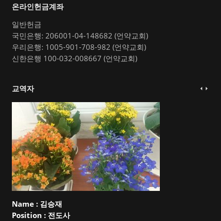
온라인헌금계좌
일반헌금
국민은행: 206001-04-148682 (언약교회)
우리은행: 1005-901-708-982 (언약교회)
신한은행 100-032-008667 (언약교회)
교역자
Name :
김승재
Position :
전도사