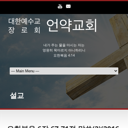
내가 주는 물을 마시는 자는
영원히 목마르지 아니하리니
요한복음 4:14
설교