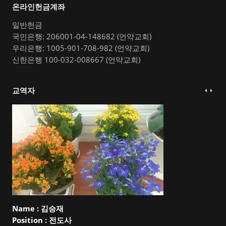
온라인헌금계좌
일반헌금
국민은행: 206001-04-148682 (언약교회)
우리은행: 1005-901-708-982 (언약교회)
신한은행 100-032-008667 (언약교회)
교역자
Name :
김승재
Position :
전도사