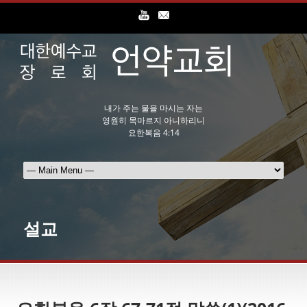
내가 주는 물을 마시는 자는
영원히 목마르지 아니하리니
요한복음 4:14
설교