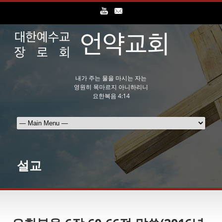
내가 주는 물을 마시는 자는
영원히 목마르지 아니하리니
요한복음 4:14
설교