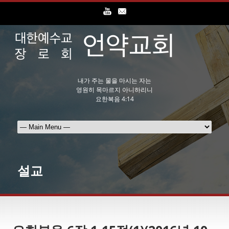
내가 주는 물을 마시는 자는
영원히 목마르지 아니하리니
요한복음 4:14
설교