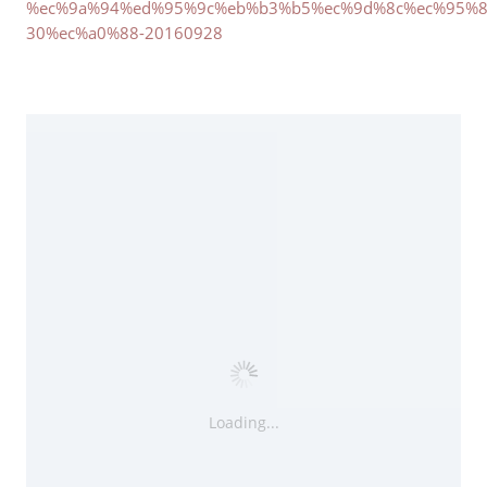
%ec%9a%94%ed%95%9c%eb%b3%b5%ec%9d%8c%ec%95%8
30%ec%a0%88-20160928
Loading...