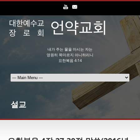
내가 주는 물을 마시는 자는
영원히 목마르지 아니하리니
요한복음 4:14
설교