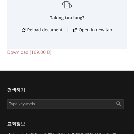
Taking too long?
Reload document
|
Open in new tab
Download [169.00 B]
검색하기
교회정보