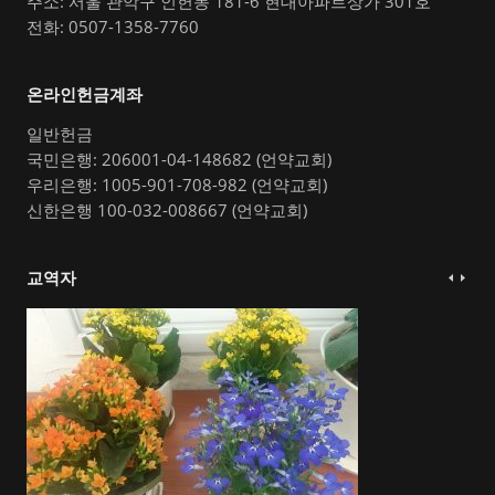
주소: 서울 관악구 인헌동 181-6 현대아파트상가 301호
전화: 0507-1358-7760
온라인헌금계좌
일반헌금
국민은행: 206001-04-148682 (언약교회)
우리은행: 1005-901-708-982 (언약교회)
신한은행 100-032-008667 (언약교회)
교역자