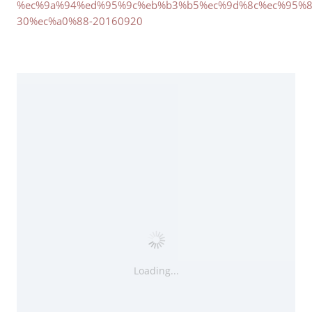
%ec%9a%94%ed%95%9c%eb%b3%b5%ec%9d%8c%ec%95%8
30%ec%a0%88-20160920
Loading...