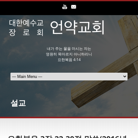
내가 주는 물을 마시는 자는
영원히 목마르지 아니하리니
요한복음 4:14
설교