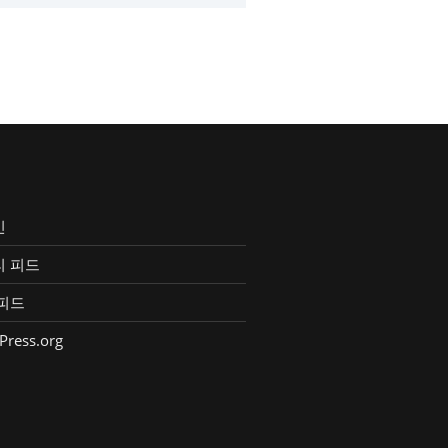
인
리 피드
피드
Press.org