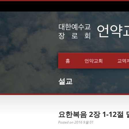
홈
언약교회
교역
설교
요한복음 2장 1-12절 말
Posted on 2016 9월 01