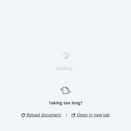
Loading...
Taking too long?
Reload document
|
Open in new tab