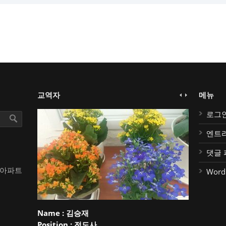
교역자
메뉴
로그
엔트
댓글 
대아파트
Word
Name :
김승재
Position :
전도사