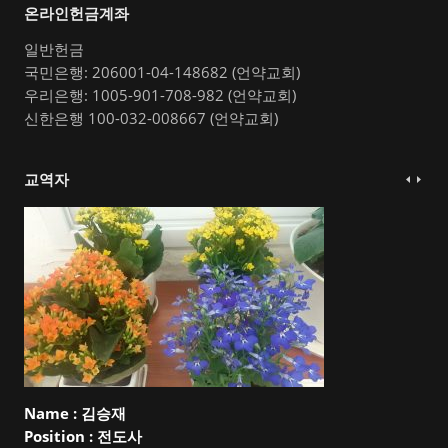
온라인헌금계좌
일반헌금
국민은행: 206001-04-148682 (언약교회)
우리은행: 1005-901-708-982 (언약교회)
신한은행 100-032-008667 (언약교회)
교역자
Name :
김승재
Position :
전도사