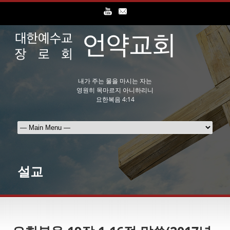
내가 주는 물을 마시는 자는
영원히 목마르지 아니하리니
요한복음 4:14
설교