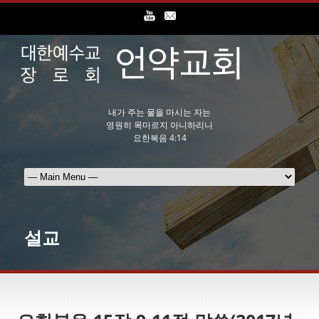
내가 주는 물을 마시는 자는
영원히 목마르지 아니하리니
요한복음 4:14
설교