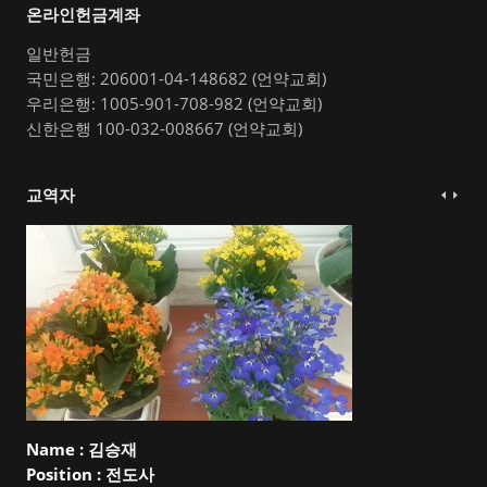
온라인헌금계좌
일반헌금
국민은행: 206001-04-148682 (언약교회)
우리은행: 1005-901-708-982 (언약교회)
신한은행 100-032-008667 (언약교회)
교역자
Name :
김승재
Position :
전도사