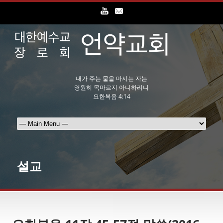
내가 주는 물을 마시는 자는
영원히 목마르지 아니하리니
요한복음 4:14
설교