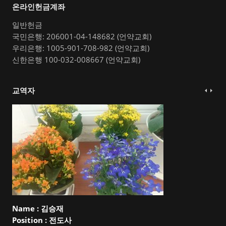
온라인헌금계좌
일반헌금
국민은행: 206001-04-148682 (언약교회)
우리은행: 1005-901-708-982 (언약교회)
신한은행 100-032-008667 (언약교회)
교역자
Name :
김승재
Position :
전도사