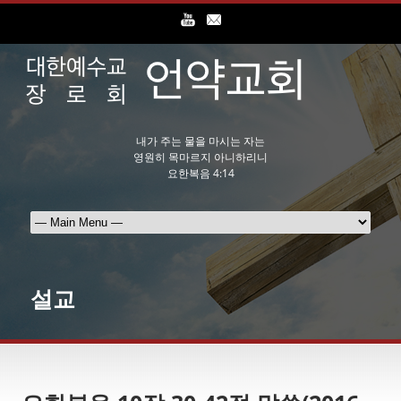
내가 주는 물을 마시는 자는
영원히 목마르지 아니하리니
요한복음 4:14
설교