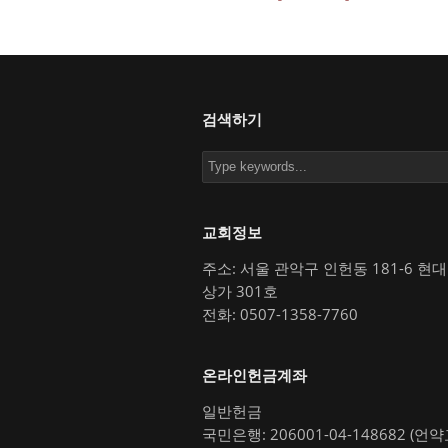
검색하기
교회정보
주소: 서울 관악구 인헌동 181-6 현
상가 301호
전화: 0507-1358-7760
온라인헌금계좌
일반헌금
국민은행: 206001-04-148682 (언