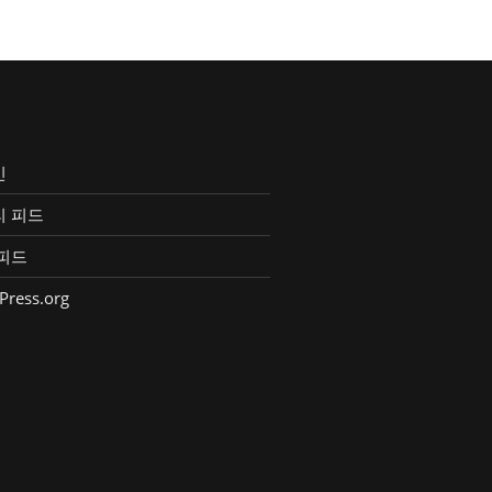
인
리 피드
피드
Press.org