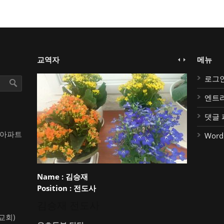
교역자
메뉴
로그
엔트
댓글 
대아파트
Word
Name :
김승재
Position :
전도사
김승재 전도사
약교회)