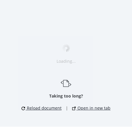
Loading...
Taking too long?
Reload document
|
Open in new tab