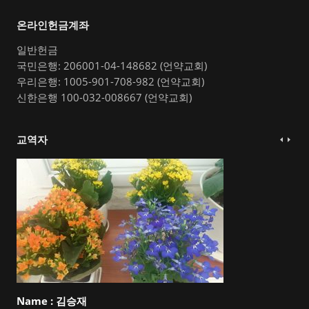
온라인헌금계좌
일반헌금
국민은행: 206001-04-148682 (언약교회)
우리은행: 1005-901-708-982 (언약교회)
신한은행 100-032-008667 (언약교회)
교역자
Name :
김승재