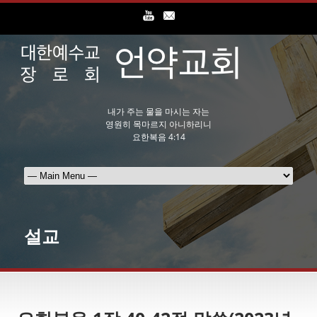
내가 주는 물을 마시는 자는
영원히 목마르지 아니하리니
요한복음 4:14
설교