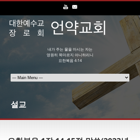
내가 주는 물을 마시는 자는
영원히 목마르지 아니하리니
요한복음 4:14
설교