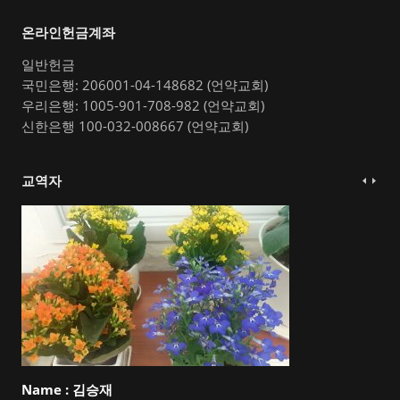
온라인헌금계좌
일반헌금
국민은행: 206001-04-148682 (언약교회)
우리은행: 1005-901-708-982 (언약교회)
신한은행 100-032-008667 (언약교회)
교역자
Name :
김승재