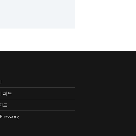
인
리 피드
피드
Press.org