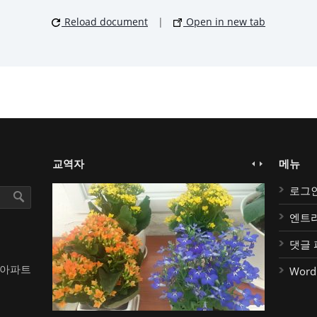
Reload document
|
Open in new tab
교역자
메뉴
로그
엔트
댓글 
대아파트
Word