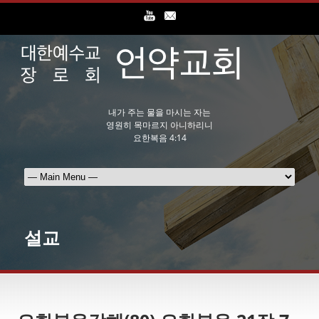
내가 주는 물을 마시는 자는
영원히 목마르지 아니하리니
요한복음 4:14
설교