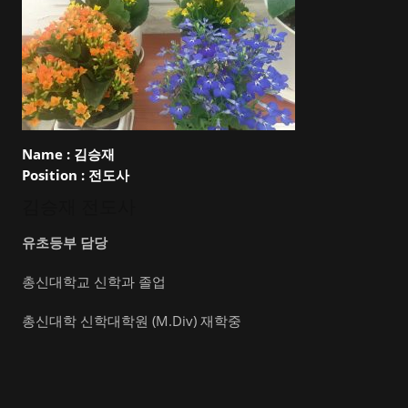
Name :
김승재
Position :
전도사
김승재 전도사
유초등부 담당
총신대학교 신학과 졸업
총신대학 신학대학원 (M.Div) 재학중