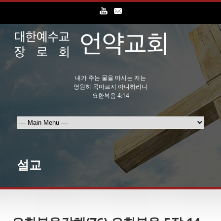
내가 주는 물을 마시는 자는
영원히 목마르지 아니하리니
요한복음 4:14
설교