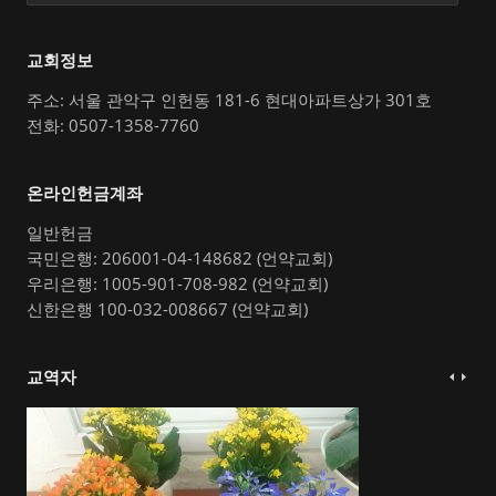
교회정보
주소: 서울 관악구 인헌동 181-6 현대아파트상가 301호
전화: 0507-1358-7760
온라인헌금계좌
일반헌금
국민은행: 206001-04-148682 (언약교회)
우리은행: 1005-901-708-982 (언약교회)
신한은행 100-032-008667 (언약교회)
교역자