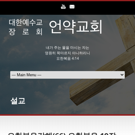
내가 주는 물을 마시는 자는
영원히 목마르지 아니하리니
요한복음 4:14
설교