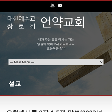
내가 주는 물을 마시는 자는
영원히 목마르지 아니하리니
요한복음 4:14
설교