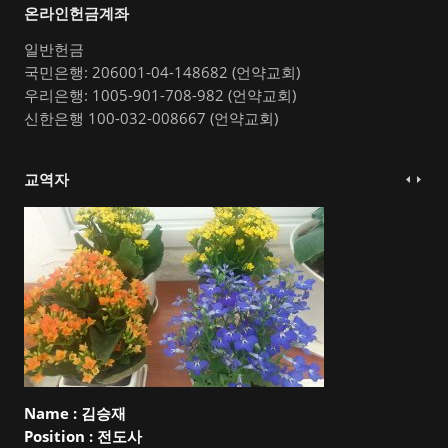
온라인헌금계좌
일반헌금
국민은행: 206001-04-148682 (언약교회)
우리은행: 1005-901-708-982 (언약교회)
신한은행 100-032-008667 (언약교회)
교역자
Name :
김승재
Position :
전도사