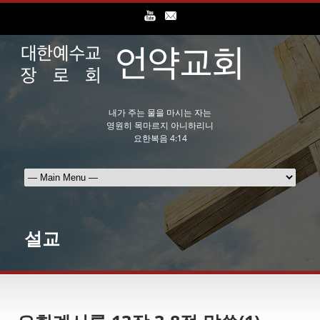
내가 주는 물을 마시는 자는
영원히 목마르지 아니하리니
요한복음 4:14
설교