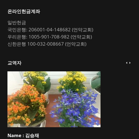
온라인헌금계좌
일반헌금
국민은행: 206001-04-148682 (언약교회)
우리은행: 1005-901-708-982 (언약교회)
신한은행 100-032-008667 (언약교회)
교역자
Name :
김승재