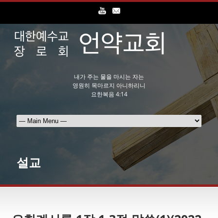
내가 주는 물을 마시는 자는
영원히 목마르지 아니하리니
요한복음 4:14
설교