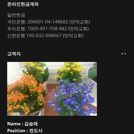
온라인헌금계좌
일반헌금
국민은행: 206001-04-148682 (언약교회)
우리은행: 1005-901-708-982 (언약교회)
신한은행 100-032-008667 (언약교회)
교역자
Name :
김승재
Position :
전도사