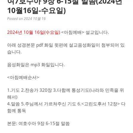
여7호수아 9장 6-15절 말씀(2024년
10월16일-수요일)
Posted on 2024 10월 16
2024년 10월 16일(수
요일)
<아침예배> 설교입니다.
아래 성경본문 pdf 화일 윗편에 설교음성화일이 첨부되어 있
습니다.
음성화일은 mp3 화일입니다.
<아침예배순서>
1.기도 2.찬송가 320장 3.다함께 통성기도(나라와 민족을 위
해서)
4.말씀 5.주님께서 가르쳐주신 기도 6.<고린도후서 12장> 다
함께 통독
본문: 여호수아 9장 6-15절 말씀