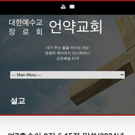
내가 주는 물을 마시는 자는
영원히 목마르지 아니하리니
요한복음 4:14
설교