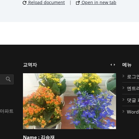
Reload document
|
Open in new tab
교역자
메뉴
로그
엔트
댓글 
대아파트
Word
Name :
김승재