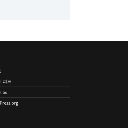
인
리 피드
피드
Press.org