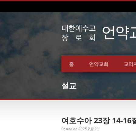
홈
언약교회
교역
설교
여호수아 23장 14-16
Posted on 2025 2월 20