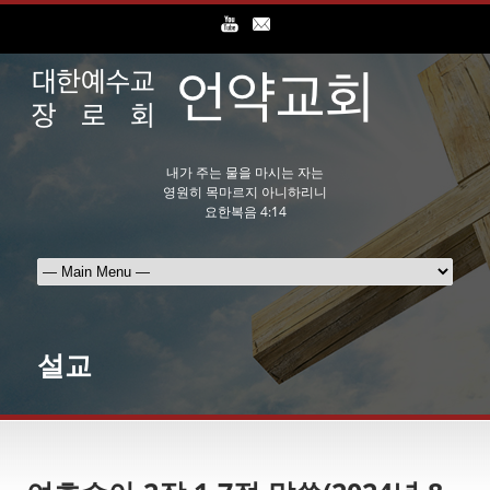
내가 주는 물을 마시는 자는
영원히 목마르지 아니하리니
요한복음 4:14
설교