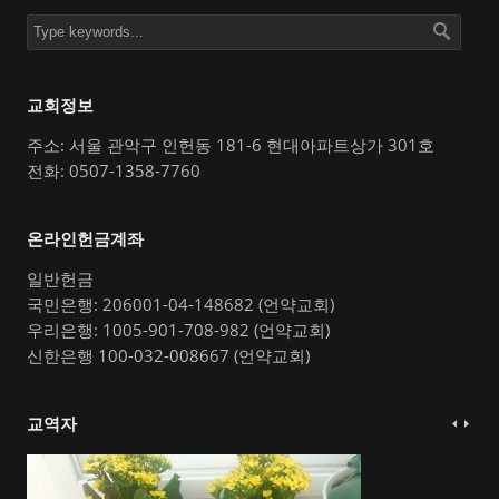
교회정보
주소: 서울 관악구 인헌동 181-6 현대아파트상가 301호
전화: 0507-1358-7760
온라인헌금계좌
일반헌금
국민은행: 206001-04-148682 (언약교회)
우리은행: 1005-901-708-982 (언약교회)
신한은행 100-032-008667 (언약교회)
교역자