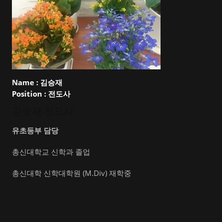
Name :
김승재
Position :
전도사
김승재 전도사
유초등부 담당
총신대학교 신학과 졸업
총신대학 신학대학원 (M.Div) 재학중