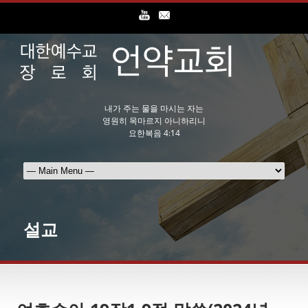
내가 주는 물을 마시는 자는
영원히 목마르지 아니하리니
요한복음 4:14
설교