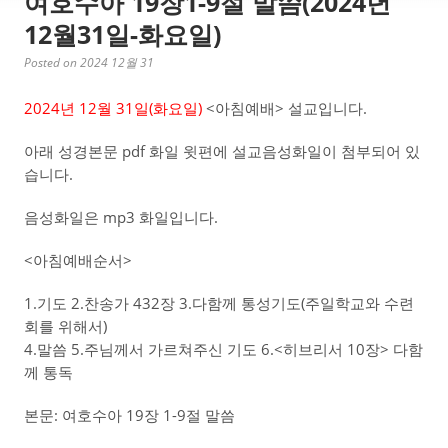
여호수아 19장1-9절 말씀(2024년
12월31일-화요일)
Posted on 2024 12월 31
2024년 12월 31일(화
요일)
<아침예배> 설교입니다.
아래 성경본문 pdf 화일 윗편에 설교음성화일이 첨부되어 있
습니다.
음성화일은 mp3 화일입니다.
<아침예배순서>
1.기도 2.찬송가 432장 3.다함께 통성기도(주일학교와 수련
회를 위해서)
4.말씀 5.주님께서 가르쳐주신 기도 6.<히브리서 10장> 다함
께 통독
본문: 여호수아 19장 1-9절 말씀