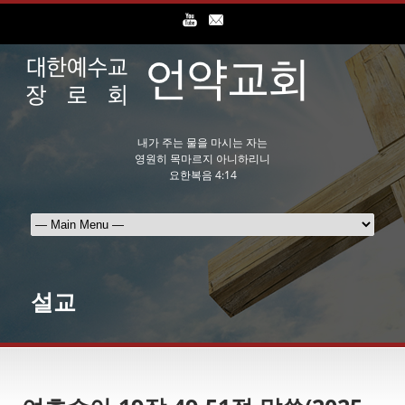
내가 주는 물을 마시는 자는
영원히 목마르지 아니하리니
요한복음 4:14
설교