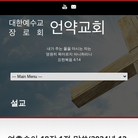
내가 주는 물을 마시는 자는
영원히 목마르지 아니하리니
요한복음 4:14
설교