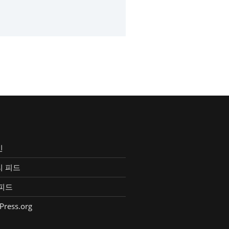
인
리 피드
피드
Press.org