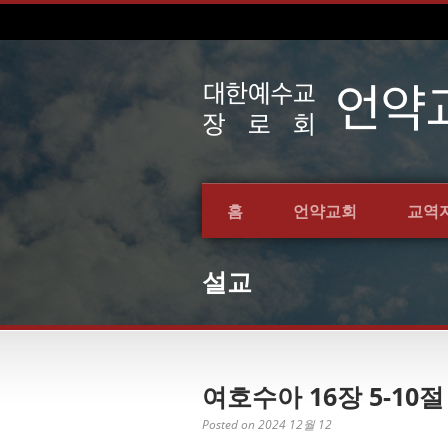
홈
언약교회
교역
설교
여호수아 16장 5-10절
Posted on 2024 12월 12