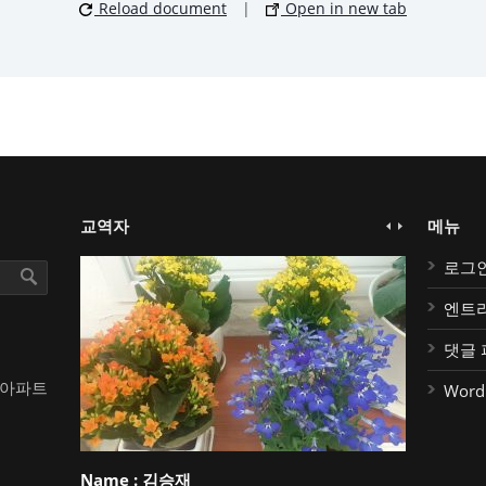
Reload document
|
Open in new tab
교역자
메뉴
로그
엔트
댓글 
대아파트
Word
Name :
김승재