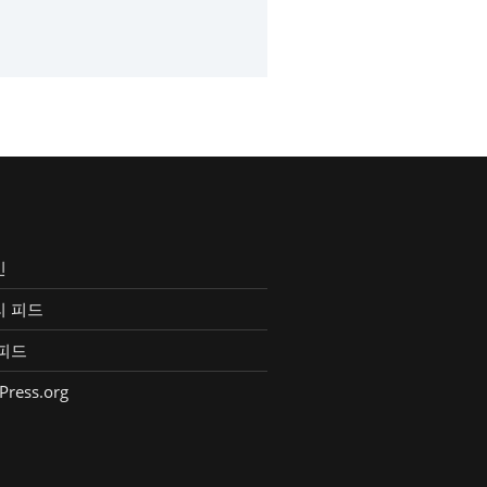
인
리 피드
피드
Press.org