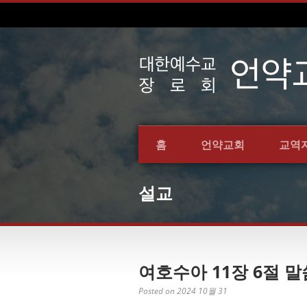
홈
언약교회
교역
설교
여호수아 11장 6절 말씀
Posted on 2024 10월 31