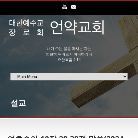
내가 주는 물을 마시는 자는
영원히 목마르지 아니하리니
요한복음 4:14
설교