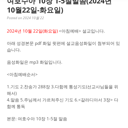
여호수아 10장 1-5절말씀(2024년
10월22일-화요일)
Posted on 2024 10월 22
2024년 10월 22일(화
요일)
<아침예배> 설교입니다.
아래 성경본문 pdf 화일 윗편에 설교음성화일이 첨부되어 있
습니다.
음성화일은 mp3 화일입니다.
<아침예배순서>
1.기도 2.찬송가 288장 3.다함께 통성기도(선교사님들을 위
해서)
4.말씀 5.주님께서 가르쳐주신 기도 6.<갈라디아서 3장> 다
함께 통독
본문: 여호수아 10장 1-5절 말씀