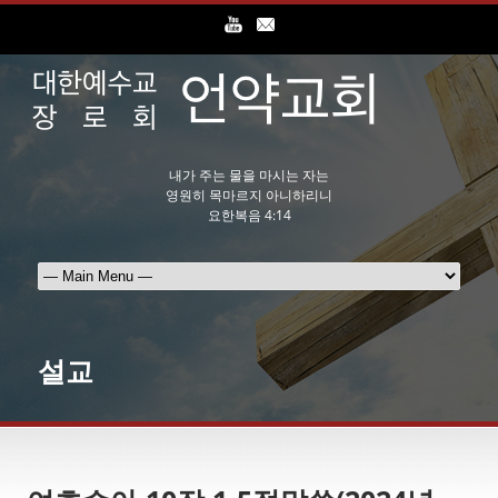
내가 주는 물을 마시는 자는
영원히 목마르지 아니하리니
요한복음 4:14
설교