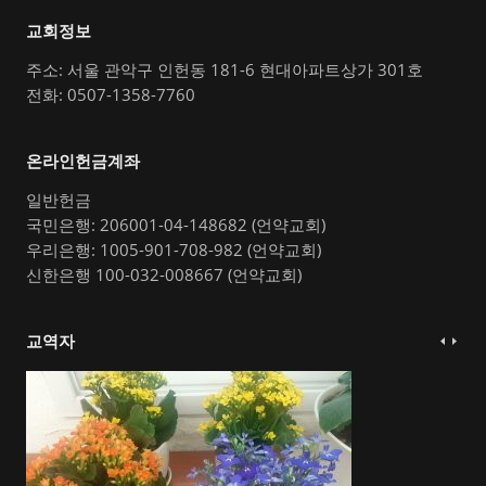
교회정보
주소: 서울 관악구 인헌동 181-6 현대아파트상가 301호
전화: 0507-1358-7760
온라인헌금계좌
일반헌금
국민은행: 206001-04-148682 (언약교회)
우리은행: 1005-901-708-982 (언약교회)
신한은행 100-032-008667 (언약교회)
교역자