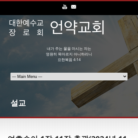
내가 주는 물을 마시는 자는
영원히 목마르지 아니하리니
요한복음 4:14
설교