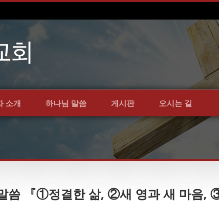
자 소개
하나님 말씀
게시판
오시는 길
절 말씀 『①정결한 삶, ②새 영과 새 마음, 