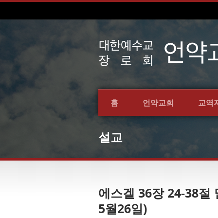
홈
언약교회
교역
설교
에스겔 36장 24-38
5월26일)