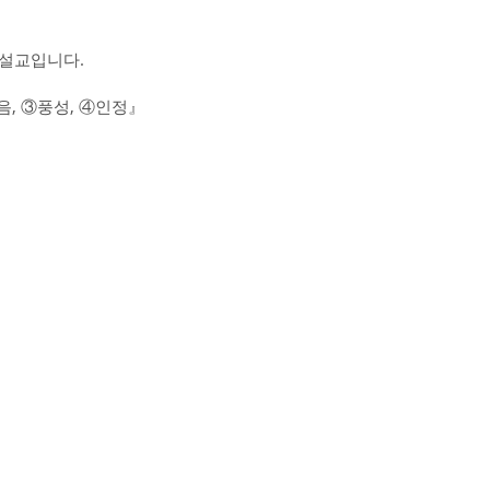
 설교입니다.
음, ③풍성, ④인정』