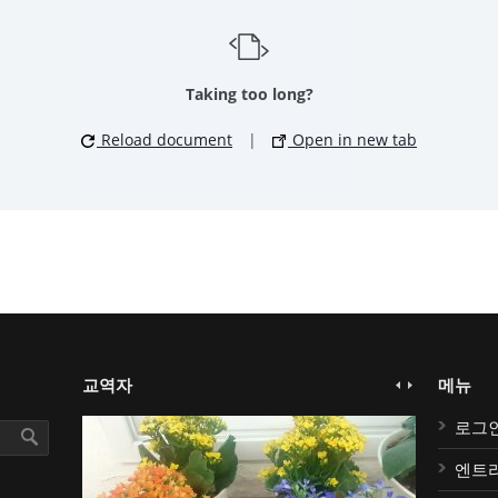
Taking too long?
Reload document
|
Open in new tab
교역자
메뉴
로그
엔트