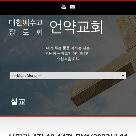
내가 주는 물을 마시는 자는
영원히 목마르지 아니하리니
요한복음 4:14
설교