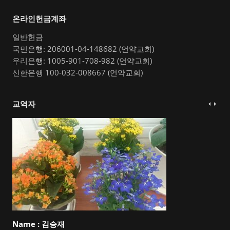
온라인헌금계좌
일반헌금
국민은행: 206001-04-148682 (언약교회)
우리은행: 1005-901-708-982 (언약교회)
신한은행 100-032-008667 (언약교회)
교역자
Name :
김승재