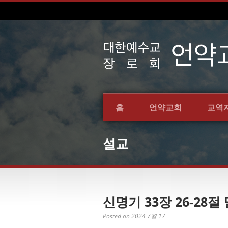
홈
언약교회
교역
설교
신명기 33장 26-28절
Posted on 2024 7월 17