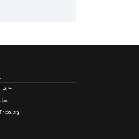
인
리 피드
피드
Press.org