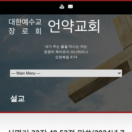
내가 주는 물을 마시는 자는
영원히 목마르지 아니하리니
요한복음 4:14
설교