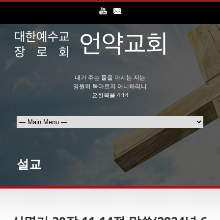
내가 주는 물을 마시는 자는
영원히 목마르지 아니하리니
요한복음 4:14
설교