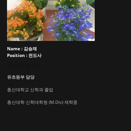
Name :
김승재
Position :
전도사
김승재 전도사
유초등부 담당
총신대학교 신학과 졸업
총신대학 신학대학원 (M.Div) 재학중