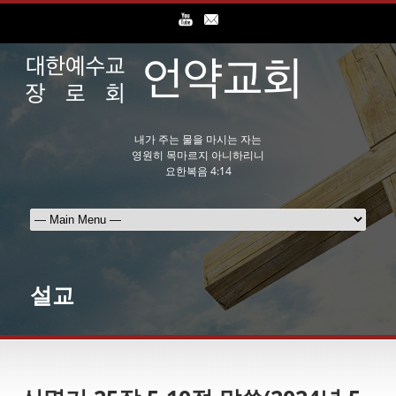
내가 주는 물을 마시는 자는
영원히 목마르지 아니하리니
요한복음 4:14
설교