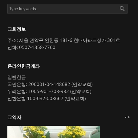
교회정보
주소: 서울 관악구 인헌동 181-6 현대아파트상가 301호
전화: 0507-1358-7760
온라인헌금계좌
일반헌금
국민은행: 206001-04-148682 (언약교회)
우리은행: 1005-901-708-982 (언약교회)
신한은행 100-032-008667 (언약교회)
교역자